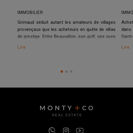
IMMOBILIER
IMMO
Grimaud séduit autant les amateurs de villages
Achet
provençaux que les acheteurs en quête de villas
dans
de prestige. Entre Beauvallon, son golf, ses vues
Saint
mer et la proximité immédiate de Saint‑Tropez,
Cap d
Lire
Lire
le secteur offre en 2026 un marché rare, porté
lois 
par des biens neufs ou…
immob