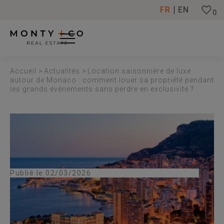
Panneau de gestion des cookies
FR
EN
0
Accueil
>
Actualités
>
Location saisonnière de luxe
autour de Monaco : comment louer sa propriété pendant
les grands événements sans perdre en exclusivité ?
Publié le 02/03/2026