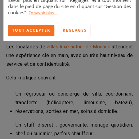
savoir plus en cliquant sur "Réglages" et à tout moment
dans le pied de page du site en cliquant sur "Gestion des
cookies".
En savoir plus...
Services, sécurité et confidentialité : la demande
TOUT ACCEPTER
RÉGLAGES
autour de Monaco
Les locataires de
villas luxe autour de Monaco
attendent
une expérience clé en main, avec un très haut niveau de
service et de confidentialité.
Cela implique souvent :
Un régisseur ou concierge de villa, coordonnant
transferts (hélicoptère, limousine, bateau),
réservations, sorties en mer, soins à domicile.
Un staff discret : gouvernante, ménage quotidien,
chef ou cuisinier, parfois chauffeur.