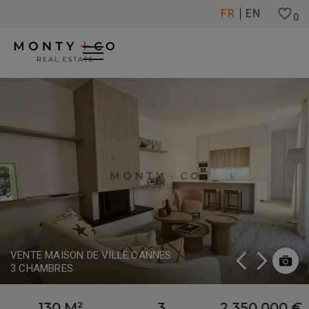
Panneau de gestion des cookies
FR
EN
0
VENTE MAISON DE VILLE CANNES
3 CHAMBRES
130 M²
3
2 350 000 €