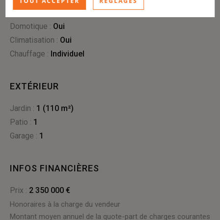
TOUT ACCEPTER
RÉGLAGES
Meublé :
Oui
Domotique :
oui
Climatisation :
oui
Chauffage :
individuel
EXTÉRIEUR
jardin :
1 (110 m²)
patio :
1
garage :
1
INFOS FINANCIÈRES
Prix :
2 350 000 €
Honoraires à la charge du vendeur
Montant moyen annuel de la quote-part de charges courantes