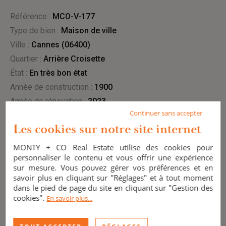
Référence :
MCO-V-177
Type de bien :
maison de ville
Ville :
Cannes (06400)
Quartier :
Arrière Croisette
État :
en très bon état
Année de construction :
1900
Année de rénovation :
2023
Continuer sans accepter
En copropriété :
Vue :
jardin
Les cookies sur notre site internet
MONTY + CO Real Estate utilise des cookies pour
personnaliser le contenu et vous offrir une expérience
INTÉRIEUR
sur mesure. Vous pouvez gérer vos préférences et en
savoir plus en cliquant sur "Réglages" et à tout moment
Surface habitable :
130 m²
dans le pied de page du site en cliquant sur "Gestion des
Chambres :
3
cookies".
En savoir plus...
Salle(s) de bain :
1
Salle(s) d'eau :
2