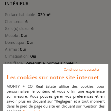
INTÉRIEUR
Surface habitable :
320 m²
Chambres :
6
Salle(s) d'eau :
6
Meublé :
Oui
Domotique :
oui
Alarme :
oui
Climatisation :
oui
Chauffage :
réversible
,
pompe à chaleur
Continuer sans accepter
Les cookies sur notre site internet
EXTÉRIEUR
MONTY + CO Real Estate utilise des cookies pour
Surface terrain :
3794 m²
personnaliser le contenu et vous offrir une expérience
sur mesure. Vous pouvez gérer vos préférences et en
Piscine :
1
savoir plus en cliquant sur "Réglages" et à tout moment
Vidéosurveillance :
oui
dans le pied de page du site en cliquant sur "Gestion des
cookies".