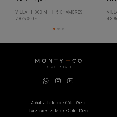
VILLA
| 300 M²
| 5 CHAMBRES
VILL
7 875 000 €
4 395
Achat villa de luxe Côte d'Azur
Location villa de luxe Côte d'Azur