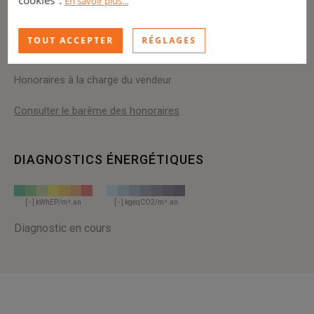
En savoir plus...
INFOS FINANCIÈRES
TOUT ACCEPTER
RÉGLAGES
Prix :
6 990 000 €
Honoraires à la charge du vendeur
Consulter le barème des honoraires
DIAGNOSTICS ÉNERGÉTIQUES
[ - ] kWhEP/m².an
[ - ] kgeqCO2/m².an
Diagnostic en cours