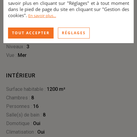
savoir plus en cliquant sur "Réglages" et à tout moment
Référence :
MCO-L-277
dans le pied de page du site en cliquant sur "Gestion des
Type de bien :
villa
cookies".
En savoir plus...
Style :
Contemporainporain
Ville :
Grimaud (83310)
TOUT ACCEPTER
RÉGLAGES
État :
en très bon état
niveaux :
3
Vue :
mer
INTÉRIEUR
Surface habitable :
1200 m²
Chambres :
8
Personnes :
16
Salle(s) de bain :
8
Domotique :
oui
Climatisation :
oui