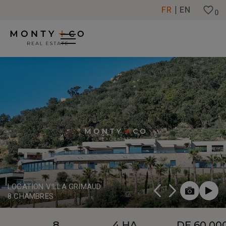
Panneau de gestion des cookies
FR
EN
0
LOCATION VILLA GRIMAUD
8 CHAMBRES
8
4 HA
DE 60 000 €