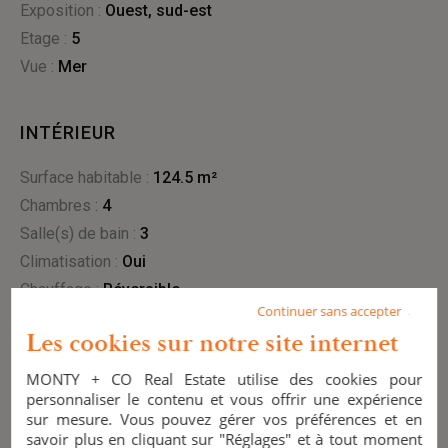
Exposition :
ouest, sud-est
Etage :
5
Vue :
mer
INTÉRIEUR
Surface habitable :
124.5 m²
Chambres :
4
Salle(s) de bain :
3
Climatisation :
oui
Chauffage :
réversible
Continuer sans accepter
Ascenseur :
Oui
Les cookies sur notre site internet
MONTY + CO Real Estate utilise des cookies pour
EXTÉRIEUR
personnaliser le contenu et vous offrir une expérience
sur mesure. Vous pouvez gérer vos préférences et en
terrasse :
1 (74 m²)
savoir plus en cliquant sur "Réglages" et à tout moment