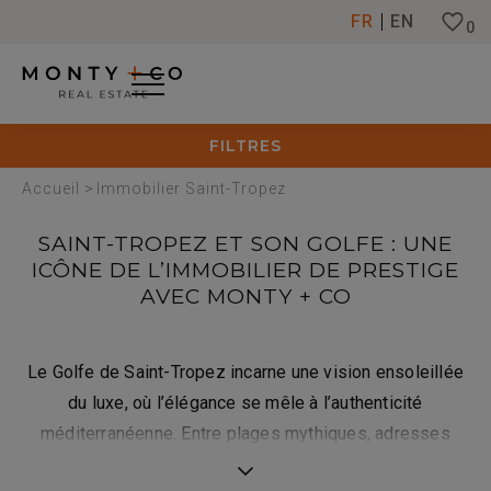
Panneau de gestion des cookies
FR
EN
0
FILTRES
Accueil
>
Immobilier Saint-Tropez
SAINT-TROPEZ ET SON GOLFE : UNE
ICÔNE DE L’IMMOBILIER DE PRESTIGE
AVEC MONTY + CO
Le Golfe de Saint-Tropez incarne une vision ensoleillée
du luxe, où l’élégance se mêle à l’authenticité
méditerranéenne. Entre plages mythiques, adresses
exclusives et domaines privés d’exception, ce territoire