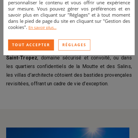
personnaliser le contenu et vous offrir une expérience
sur mesure. Vous pouvez gérer vos préférences et en
Saint-Tropez
, destination légendaire, brille par son art
savoir plus en cliquant sur "Réglages" et à tout moment
dans le pied de page du site en cliquant sur "Gestion des
de vivre unique. Flâner dans ses ruelles pavées, admirer
cookies".
En savoir plus...
les yachts amarrés au vieux port, savourer un dîner les
pieds dans le sable sur Pampelonne… chaque instant
TOUT ACCEPTER
RÉGLAGES
est une célébration du raffinement. Dans les
Parcs de
Saint-Tropez
, domaine sécurisé et convoité, ou dans
les quartiers confidentiels de la Moutte et des Salins,
les villas d’architecte côtoient des bastides provençales
revisitées, offrant un cadre de vie d’exception.